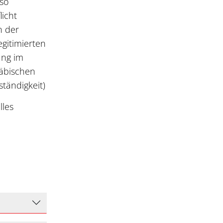
 so
licht
n der
gitimierten
ung im
wäbischen
ständigkeit)
lles