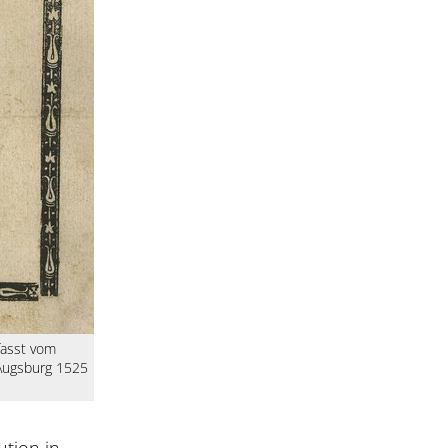
fasst vom
Augsburg 1525
tion in