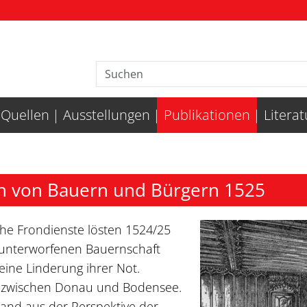
Quellen
Ausstellungen
Publikationen
Litera
 von Bauern und Bürgern 1525
he Frondienste lösten 1524/25
t unterworfenen Bauernschaft
ine Linderung ihrer Not.
n zwischen Donau und Bodensee.
and aus der Perspektive der