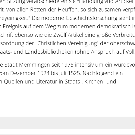
en Sitzung verabschiedeten sie "Handlung vnd Artickel
 von allen Retten der Heuffen, so sich zusamen verpf
eyeinigkeit." Die moderne Geschichtsforschung sieht i
s Ereignis auf dem Weg zum modernen demokratisch le
hrift ebenso wie die Zwölf Artikel eine große Verbreit
esordnung der "Christlichen Vereinigung" der obersch
Staats- und Landesbibliotheken (ohne Anspruch auf Voll
e Stadt Memmingen seit 1975 intensiv um ein würdevo
m Dezember 1524 bis Juli 1525. Nachfolgend ein
n Quellen und Literatur in Staats-, Kirchen- und