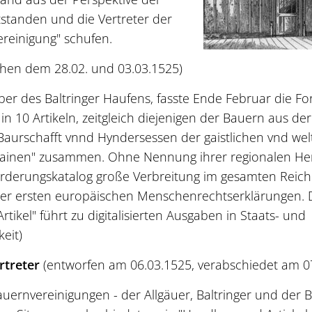
tstanden und die Vertreter der
reinigung" schufen.
chen dem 28.02. und 03.03.1525)
er des Baltringer Haufens, fasste Ende Februar die F
 10 Artikeln, zeitgleich diejenigen der Bauern aus der
 Baurschafft vnnd Hyndersessen der gaistlichen vnd wel
rmainen" zusammen. Ohne Nennung ihrer regionalen He
orderungskatalog große Verbreitung im gesamten Reich
der ersten europäischen Menschenrechtserklärungen. 
tikel" führt zu digitalisierten Ausgaben in Staats- und
eit)
treter
(entworfen am 06.03.1525, verabschiedet am 0
auernvereinigungen - der Allgäuer, Baltringer und der