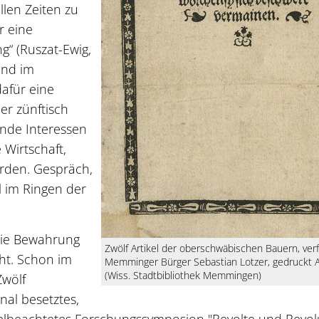
len Zeiten zu
r eine
g“ (Ruszat-Ewig,
und im
afür eine
er zünftisch
rende Interessen
 Wirtschaft,
erden. Gespräch,
 im Ringen der
die Bewahrung
Zwölf Artikel der oberschwäbischen Bauern, ver
ht. Schon im
Memminger Bürger Sebastian Lotzer, gedruckt 
(Wiss. Stadtbibliothek Memmingen)
Zwölf
onal besetztes,
elbeachtetes Forschungssymposion "Revolte und Revolu