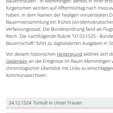
Bauernhaufen - in Memmingen. Bereits in ihrer erst
fürgenomen worden auf Afftermontag nach Invocavit,
haben, in dem Namen der heyligen vnnzerteylten Dr
Bauernversammlung ein frühes (vor)demokratische
Verfassungsstaat. Die Bundesordnung fand als Flugsc
Reich. Die nachfolgende Rubrik "07.03.1525 - Bund
Bauernschaft" führt zu digitalisierten Ausgaben in 
Vor diesem historischen
Hintergrund
widmet sich di
Gedenken
an die Ereignisse im Raum Memmingen vo
chronologischer Überblick mit Links zu einschlägige
Kommunalarchiven.
24.12.1524: Tumult in Unser Frauen