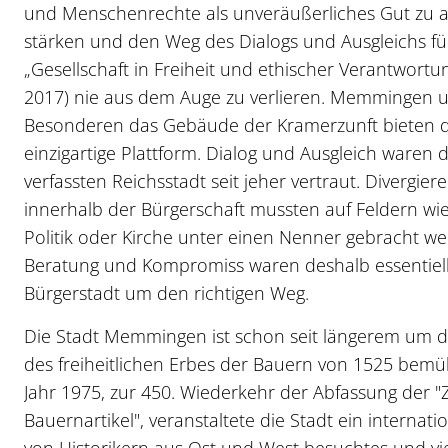
und Menschenrechte als unveräußerliches Gut zu al
stärken und den Weg des Dialogs und Ausgleichs fü
„Gesellschaft in Freiheit und ethischer Verantwortun
2017) nie aus dem Auge zu verlieren. Memmingen 
Besonderen das Gebäude der Kramerzunft bieten d
einzigartige Plattform. Dialog und Ausgleich waren d
verfassten Reichsstadt seit jeher vertraut. Divergie
innerhalb der Bürgerschaft mussten auf Feldern wie
Politik oder Kirche unter einen Nenner gebracht w
Beratung und Kompromiss waren deshalb essentiell
Bürgerstadt um den richtigen Weg.
Die Stadt Memmingen ist schon seit längerem um 
des freiheitlichen Erbes der Bauern von 1525 bemü
Jahr 1975, zur 450. Wiederkehr der Abfassung der "
Bauernartikel", veranstaltete die Stadt ein internati
von Historikern aus Ost und West besuchtes und vi