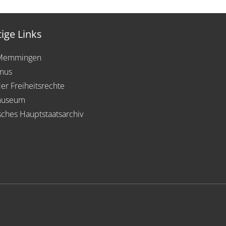
ige Links
 Memmingen
mus
der Freiheitsrechte
museum
sches Hauptstaatsarchiv