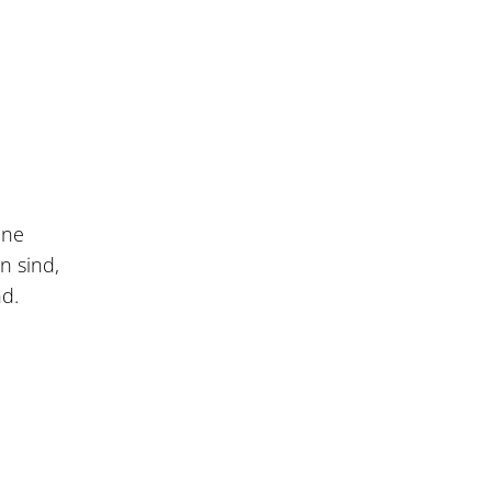
ine
n sind,
nd.