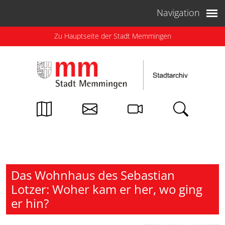
Weiter zum Inhalt
Navigation
Zu Hauptseite der Stadt Memmingen
Das Wohnhaus des Sebastian
Lotzer: Woher kam er her, wo ging
er hin?