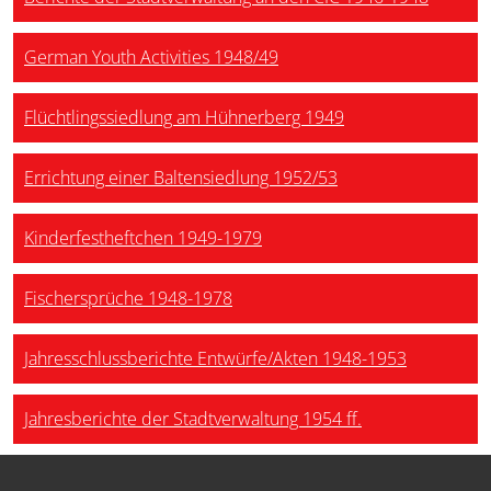
German Youth Activities 1948/49
Flüchtlingssiedlung am Hühnerberg 1949
Errichtung einer Baltensiedlung 1952/53
Kinderfestheftchen 1949-1979
Fischersprüche 1948-1978
Jahresschlussberichte Entwürfe/Akten 1948-1953
Jahresberichte der Stadtverwaltung 1954 ff.