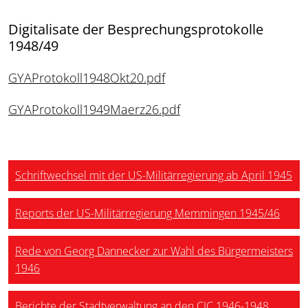
Digitalisate der Besprechungsprotokolle
1948/49
GYAProtokoll1948Okt20.pdf
GYAProtokoll1949Maerz26.pdf
Schriftwechsel mit der US-Militärregierung ab April 1945
Reports der US-Militärregierung Memmingen 1945/46
Rede von Georg Dannecker zur Wahl des Bürgermeisters
1946
Berichte der Stadtverwaltung an den CIC 1946-1948