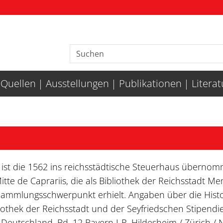
Quellen
Ausstellungen
Publikationen
Litera
 ist die 1562 ins reichsstädtische Steuerhaus überno
te de Caprariis, die als Bibliothek der Reichsstadt 
 Sammlungsschwerpunkt erhielt. Angaben über die Hist
othek der Reichsstadt und der Seyfriedschen Stipendie
eutschland, Bd. 12 Bayern I-R, Hildesheim / Zürich /