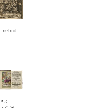
ommel mit
dung
1760 bei