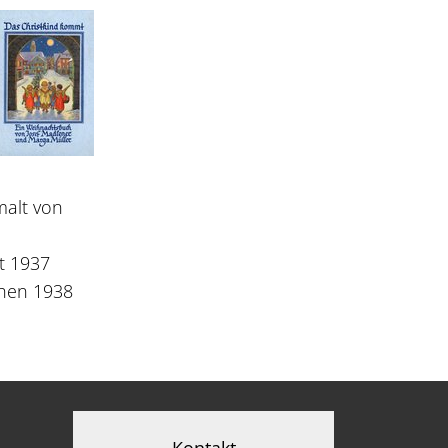
malt von
t 1937
nchen 1938