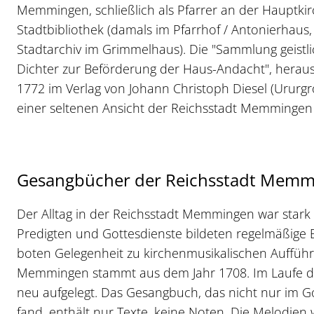
Memmingen, schließlich als Pfarrer an der Hauptkir
Stadtbibliothek (damals im Pfarrhof / Antonierhaus,
Stadtarchiv im Grimmelhaus). Die "Sammlung geistl
Dichter zur Beförderung der Haus-Andacht", herau
1772 im Verlag von Johann Christoph Diesel (Ururgro
einer seltenen Ansicht der Reichsstadt Memmingen 
Gesangbücher der Reichsstadt Memm
Der Alltag in der Reichsstadt Memmingen war stark
Predigten und Gottesdienste bildeten regelmäßige
boten Gelegenheit zu kirchenmusikalischen Auffüh
Memmingen stammt aus dem Jahr 1708. Im Laufe de
neu aufgelegt. Das Gesangbuch, das nicht nur im 
fand, enthält nur Texte, keine Noten. Die Melodien 