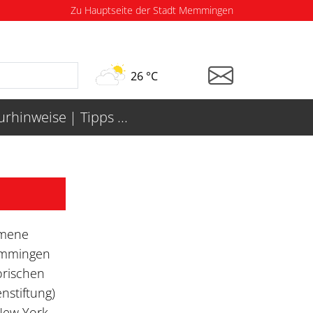
Zu Hauptseite der Stadt Memmingen
26 °C
turhinweise
Tipps ...
mmene
Memmingen
orischen
nstiftung)
 New York