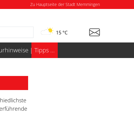
Zu Hauptseite der Stadt Memmingen
15 °C
turhinweise
Tipps ...
hiedlichste
terführende