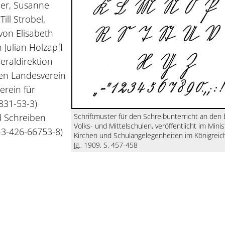
der, Susanne
ill Strobel,
von Elisabeth
Julian Holzapfl
raldirektion
hen Landesverein
erein für
831-53-3)
d Schreiben
Schriftmuster für den Schreibunterricht an den
Volks- und Mittelschulen, veröffentlicht im Minist
-3-426-66753-8)
Kirchen und Schulangelegenheiten im Königreich
Jg., 1909, S. 457-458