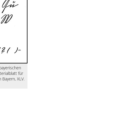
 bayerischen
erialblatt für
 Bayern, XLV.