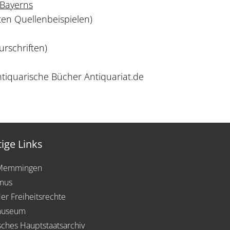
 Bayerns
en Quellenbeispielen)
urschriften)
ntiquarische Bücher Antiquariat.de
ige Links
 Memmingen
mus
der Freiheitsrechte
museum
sches Hauptstaatsarchiv