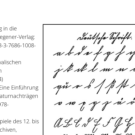
 in die
egener-Verlag:
8-3-7686-1008-
ivalischen
n
4)
 Eine Einführung
eraturnachträgen
978-
iele des 12. bis
chiven,