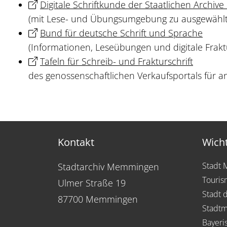
Digitale Schriftkunde der Staatlichen Archive
(mit Lese- und Übungsumgebung zu ausgewählt
Bund für deutsche Schrift und Sprache
(Informationen, Leseübungen und digitale Frakt
Tafeln für Schreib- und Frakturschrift
des genossenschaftlichen Verkaufsportals für a
Kontakt
Wicht
Stadt
Stadtarchiv Memmingen
Touris
Ulmer Straße 19
Stadt 
87700 Memmingen
Stadt
Bayeri